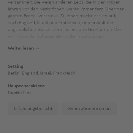
versammelt. Die vielen anderen Leos, die in den 1930er-
Jahren vor den Nazis flohen, waren immer fern, über den
ganzen Erdball verstreut. Zu ihnen macht er sich auf,
nach England, Israel und Frankreich, und erzählt die
unglaublichen Geschichten seiner drei Großtanten. Die
von Hilde, der Schauspielerin, die in London zur
Millionärin wurde. Die von Irmgard, der Jura-Studentin,
Weiterlesen
die einen Kibbuz auf den Golanhöhen gründete. Die von
Ilse, der Gymnasiastin, die im französischen Untergrund
überlebte. Und die ihrer Kinder und Enkelkinder, die jetzt
Setting
nach Berlin zurückkehren, in die verlorene Heimat ihrer
Berlin, England, Israel, Frankreich
Vorfahren. Auf der Suche nach der Vergangenheit seiner
Familie findet Maxim Leo eine Zusammengehörigkeit, die
Hauptcharaktere
keine Grenzen kennt. Eine wahre, mitreißende
Familie Leo
Familiengeschichte, spannend, lebendig und
herzergreifend.
Erfahrungsbericht
Generationenroman