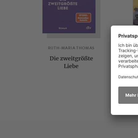
RUTH-MARIA THOMAS
Die zweitgrößte
L
Liebe