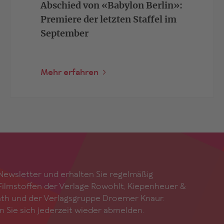
Abschied von «Babylon Berlin»:
Premiere der letzten Staffel im
September
Mehr erfahren
ewsletter und erhalten Sie regelmäßig
ilmstoffen der Verlage Rowohlt, Kiepenheuer &
ath und der Verlagsgruppe Droemer Knaur.
n Sie sich jederzeit wieder abmelden.