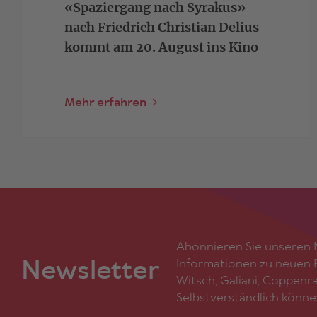
«Spaziergang nach Syrakus»
nach Friedrich Christian Delius
kommt am 20. August ins Kino
Mehr erfahren
Abonnieren Sie unseren N
Newsletter
Informationen zu neuen F
Witsch, Galiani, Coppenr
Selbstverständlich könne