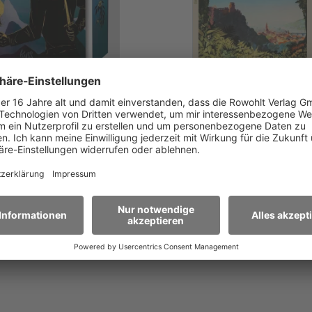
FRANKA NEUBAUER
HEINZ STRUNK
oki - His Dark Soul
Memories of
Heidelberg