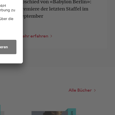
Abschied von «Babylon Berlin»:
Premiere der letzten Staffel im
September
Mehr erfahren
Alle Bücher