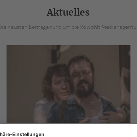
Aktuelles
Die neusten Beiträge rund um die Rowohlt Medienagentu
>