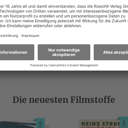
«Spaziergang nach Syrakus»
nach Friedrich Christian Delius
kommt am 20. August ins Kino
Mehr erfahren
Die neuesten Filmstoffe