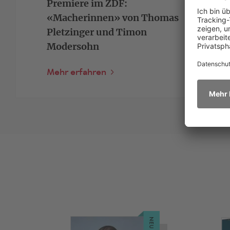
Premiere im ZDF:
«Macherinnen» von Thomas
Pletzinger und Timon
Modersohn
Mehr erfahren