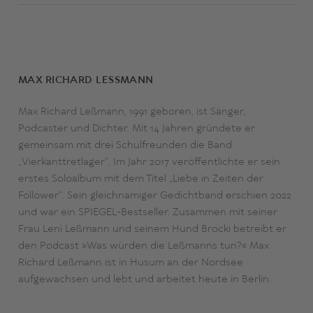
wären sie nicht mit uns verwandt? Dieser Frage bleibt
Max auf der Spur. Und das so lange, bis Sylt eines Tages
im Meer versinkt.
MAX RICHARD LESSMANN
Max Richard Leßmann, 1991 geboren, ist Sänger,
Podcaster und Dichter. Mit 14 Jahren gründete er
gemeinsam mit drei Schulfreunden die Band
„Vierkanttretlager“. Im Jahr 2017 veröffentlichte er sein
erstes Soloalbum mit dem Titel „Liebe in Zeiten der
Follower“. Sein gleichnamiger Gedichtband erschien 2022
und war ein SPIEGEL-Bestseller. Zusammen mit seiner
Frau Leni Leßmann und seinem Hund Brocki betreibt er
den Podcast »Was würden die Leßmanns tun?« Max
Richard Leßmann ist in Husum an der Nordsee
aufgewachsen und lebt und arbeitet heute in Berlin.