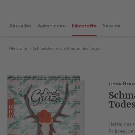
Aktuelles
Autor:innen
Filmstoffe
Service
Filmstoffe
Schmälzle und die Kräuter des Todes
Linda Graz
Schmä
Tode
Hätte das n
Polizeipos