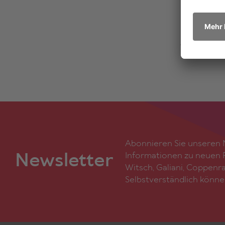
LINDA G
Linda Graz
Ausbildung 
übersetzen,
Abonnieren Sie unseren N
Newsletter
Informationen zu neuen F
Witsch, Galiani, Coppenr
Selbstverständlich könne