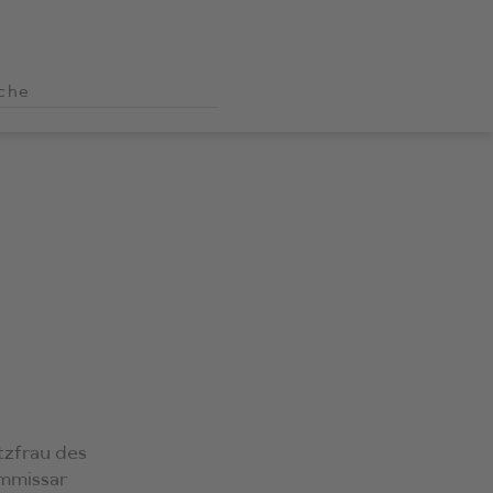
tzfrau des
ommissar