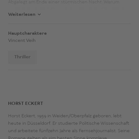
Abgelegt am Ende einer stürmischen Nacht. Warum
ausgerechnet hier? Pia und die ermordete Alina kannten
Weiterlesen
einander nicht, und doch glaubt Vincent an eine
Verbindung. Er beginnt, einen alten Mordfall aufzurollen
und stößt auf ein Komplott, in dem seine eigene Mutter,
Hauptcharaktere
eine bekannte RAF-Terroristin, eine Rolle spielt.
Vincent Veih
Thriller
HORST ECKERT
Horst Eckert, 1959 in Weiden/Oberpfalz geboren, lebt
heute in Düsseldorf. Er studierte Politische Wissenschaft
und arbeitete fünfzehn Jahre als Fernsehjournalist. Seine
Romane gelten als «im besten Sinne komplexe