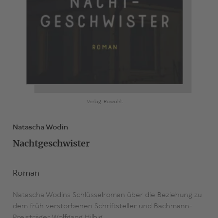
Verlag: Rowohlt
Natascha Wodin
Nachtgeschwister
Roman
Natascha Wodins Schlüsselroman über die Beziehung zu
dem früh verstorbenen Schriftsteller und Bachmann-
Preisträger Wolfgang Hilbig