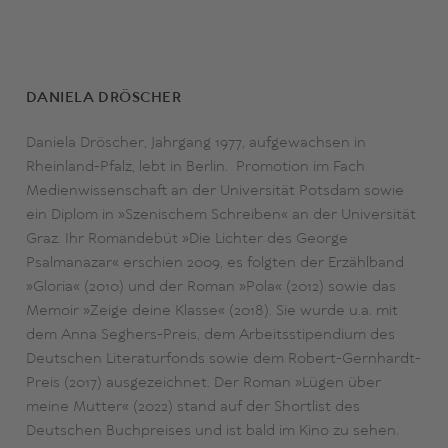
»Kammerspiel namens Familie« abspielte, noch einmal
durchleben. Ihr gelingt ein ebenso berührender wie
kluger Roman über subtile Gewalt, aber auch über
Verantwortung und Fürsorge. Vor allem aber ist dies ein
tragik-komisches Buch über eine starke Frau, die nicht
DANIELA DRÖSCHER
aufhört, für die Selbstbestimmung über ihr Leben zu
kämpfen.
Daniela Dröscher, Jahrgang 1977, aufgewachsen in
Rheinland-Pfalz, lebt in Berlin.
Promotion im Fach
Medienwissenschaft an der Universität Potsdam sowie
ein Diplom in »Szenischem Schreiben« an der Universität
Graz. Ihr Romandebüt »Die Lichter des George
Psalmanazar« erschien 2009, es folgten der Erzählband
»Gloria« (2010) und der Roman »Pola« (2012) sowie das
Memoir »Zeige deine Klasse« (2018). Sie wurde u.a. mit
dem Anna Seghers-Preis, dem Arbeitsstipendium des
Deutschen Literaturfonds sowie dem Robert-Gernhardt-
Preis (2017) ausgezeichnet. Der Roman »Lügen über
meine Mutter« (2022) stand auf der Shortlist des
Deutschen Buchpreises und ist bald im Kino zu sehen.