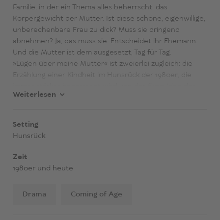
Familie, in der ein Thema alles beherrscht: das
Körpergewicht der Mutter. Ist diese schöne, eigenwillige,
unberechenbare Frau zu dick? Muss sie dringend
abnehmen? Ja, das muss sie. Entscheidet ihr Ehemann.
Und die Mutter ist dem ausgesetzt, Tag für Tag.
»Lügen über meine Mutter« ist zweierlei zugleich: die
Erzählung einer Kindheit im Hunsrück der 1980er, die
immer stärker beherrscht wird von der fixen Idee des
Weiterlesen
Vaters, das Übergewicht seiner Frau wäre verantwortlich
für alles, was ihm versagt bleibt: die Beförderung, der
soziale Aufstieg, die Anerkennung in der
Setting
Dorfgemeinschaft. Und es ist eine Befragung des
Hunsrück
Geschehens aus der heutigen Perspektive: Was ist
damals wirklich passiert? Was wurde verheimlicht,
Zeit
worüber wurde gelogen? Und was sagt uns das alles
1980er und heute
über den größeren Zusammenhang: die Gesellschaft, die
ständig auf uns einwirkt, ob wir wollen oder nicht?
Drama
Coming of Age
Schonungslos und eindrücklich lässt Daniela Dröscher ihr
kindliches Alter Ego die Jahre, in denen sich dieses