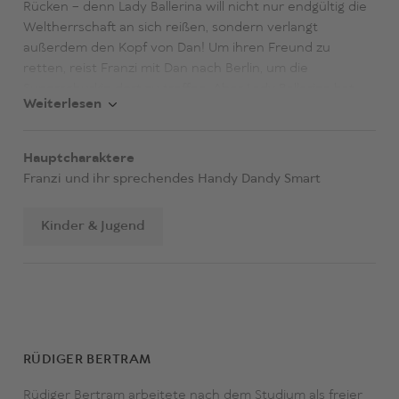
Rücken – denn Lady Ballerina will nicht nur endgültig die
Weltherrschaft an sich reißen, sondern verlangt
außerdem den Kopf von Dan! Um ihren Freund zu
retten, reist Franzi mit Dan nach Berlin, um die
Superschurkin dort zu treffen. Aber Lady Ballerina hat
Weiterlesen
sich Verstärkung geholt – und auf Franzi und Dan wartet
eine gefährliche Überraschung …
Hauptcharaktere
Franzi und ihr sprechendes Handy Dandy Smart
Kinder & Jugend
RÜDIGER BERTRAM
Rüdiger Bertram arbeitete nach dem Studium als freier