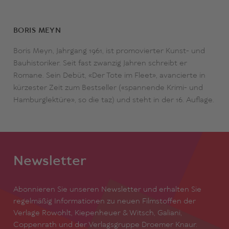
BORIS MEYN
Boris Meyn, Jahrgang 1961, ist promovierter Kunst- und
Bauhistoriker. Seit fast zwanzig Jahren schreibt er
Romane. Sein Debüt, «Der Tote im Fleet», avancierte in
kürzester Zeit zum Bestseller («spannende Krimi- und
Hamburglektüre», so die taz) und steht in der 16. Auflage.
Newsletter
Abonnieren Sie unseren Newsletter und erhalten Sie
regelmäßig Informationen zu neuen Filmstoffen der
Verlage Rowohlt, Kiepenheuer & Witsch, Galiani,
Coppenrath und der Verlagsgruppe Droemer Knaur.