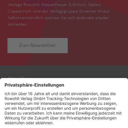
Verlage Rowohlt, Kiepenheuer & Witsch, Galiani,
Coppenrath und der Verlagsgruppe Droemer Knaur.
Selbstverständlich können Sie sich jederzeit wieder
abmelden.
Zum Newsletter
Aktuelles
Autor:innen
Filmstoffe
Alle Stoffe
Agentur