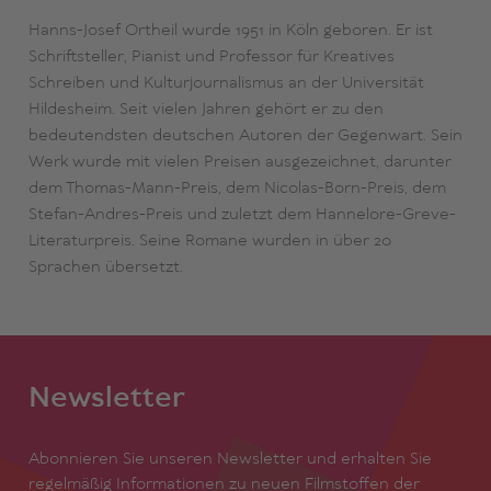
Hanns-Josef Ortheil wurde 1951 in Köln geboren. Er ist
Schriftsteller, Pianist und Professor für Kreatives
Schreiben und Kulturjournalismus an der Universität
Hildesheim. Seit vielen Jahren gehört er zu den
bedeutendsten deutschen Autoren der Gegenwart. Sein
Werk wurde mit vielen Preisen ausgezeichnet, darunter
dem Thomas-Mann-Preis, dem Nicolas-Born-Preis, dem
Stefan-Andres-Preis und zuletzt dem Hannelore-Greve-
Literaturpreis. Seine Romane wurden in über 20
Sprachen übersetzt.
Newsletter
Abonnieren Sie unseren Newsletter und erhalten Sie
regelmäßig Informationen zu neuen Filmstoffen der