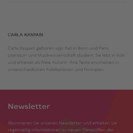
Außenwelt, auf einer Mission mit ungewissem Ausgang.
Oder gibt es doch eine Gewissheit?
CARLA KASPARI
Carla Kaspari, geboren 1991, hat in Bonn und Paris
Literatur- und Musikwissenschaft studiert. Sie lebt in Köln
und arbeitet als freie Autorin. Ihre Texte erscheinen in
unterschiedlichen Publikationen und Formaten.
Newsletter
Abonnieren Sie unseren Newsletter und erhalten Sie
regelmäßig Informationen zu neuen Filmstoffen der