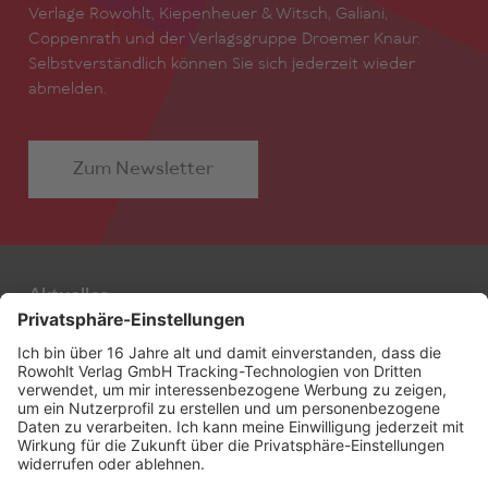
Verlage Rowohlt, Kiepenheuer & Witsch, Galiani,
Coppenrath und der Verlagsgruppe Droemer Knaur.
Selbstverständlich können Sie sich jederzeit wieder
abmelden.
Zum Newsletter
Aktuelles
Autor:innen
Filmstoffe
Alle Stoffe
Agentur
Freie Stoffe