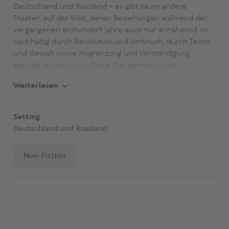
Deutschland und Russland – es gibt kaum andere
Staaten auf der Welt, deren Beziehungen während der
vergangenen einhundert Jahre auch nur annähernd so
nachhaltig durch Revolution und Umbruch, durch Terror
und Gewalt sowie Abgrenzung und Verständigung
geprägt worden sind. Diese drei gemeinsamen
Wirklichkeiten bestimmten immer wieder das
Weiterlesen
Weltgeschehen und wirken bis in die Gegenwart. Das gilt
umso mehr, als es aktuell um das bilaterale Verhältnis
insgesamt nicht gut steht. Das wirft die Frage auf: Was
Setting
nun, deutsch-russisches Jahrhundert?
Deutschland und Russland
Stefan Creuzberger erzählt die spannungsreiche
Non-Fiction
Geschichte einer von dramatischen Zäsuren,
Wechselwirkungen und Veränderungen bewegten
Epoche. Mehr noch: Seine Darstellung will historisch
interessierte Leserinnen und Leser für ein einfühlsames
Verstehen der mitunter verwickelten
Gesamtzusammenhänge einer faszinierenden