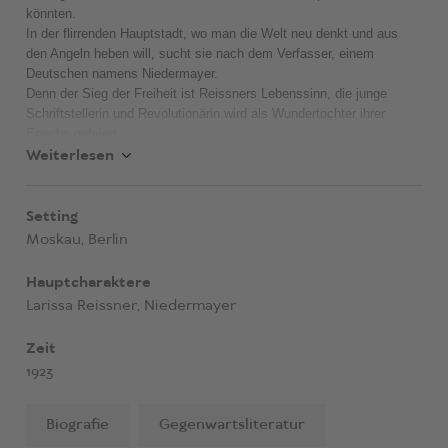
könnten.
In der flirrenden Hauptstadt, wo man die Welt neu denkt und aus
den Angeln heben will, sucht sie nach dem Verfasser, einem
Deutschen namens Niedermayer.
Denn der Sieg der Freiheit ist Reissners Lebenssinn, die junge
Schriftstellerin und Revolutionärin wird als Wundertochter ihrer
Epoche gefeiert.
Aus illustrer Familie, lernte sie schon als Kind Lenin kennen, sie
Weiterlesen
kämpfte als Politkommissarin der Wolgaflottille; Pasternak und
Trotzki bewundern sie.
Setting
Von Moskau bricht Reissner auf nach Berlin – zu ihrer größten
Moskau, Berlin
Mission: Sie soll ein geheimes Bündnis zwischen der Sowjetunion
und dem deutschen Militär vermitteln, verkörpert durch General
Hauptcharaktere
Tuchatschewski, den „roten Napoleon“, und jenen schillernden Ritter
Larissa Reissner, Niedermayer
von Niedermayer.
Doch Larissa verfolgt ihre eigenen Ziele.
Zeit
Zwischen ihr und den beiden Männern entspinnt sich ein
1923
Beziehungsgeflecht, das enorme Sprengkraft hat – in amouröser wie
politischer Hinsicht.
Biografie
Gegenwartsliteratur