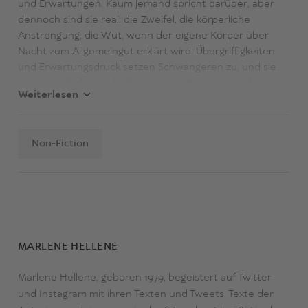
und Erwartungen. Kaum jemand spricht darüber, aber
dennoch sind sie real: die Zweifel, die körperliche
Anstrengung, die Wut, wenn der eigene Körper über
Nacht zum Allgemeingut erklärt wird. Übergriffigkeiten
und Erwartungsdruck setzen Schwangeren zu, und sie
müssen sich ihre Selbstbestimmtheit immer wieder hart
Weiterlesen
erkämpfen – ein überfälliges Plädoyer für ein neues
Bauchgefühl.
Non-Fiction
«Wenn Sie finden, dass Schwangere die Klappe halten
sollten, wird dieses Buch Sie wahnsinnig machen. Für alle
anderen ist es eine aufklärende und bereichernde
Lektüre, teils lustig, teils beruhigend und teils wütend
machend. Also genau richtig.» Margarete Stokowski
MARLENE HELLENE
Marlene Hellene, geboren 1979, begeistert auf Twitter
und Instagram mit ihren Texten und Tweets. Texte der