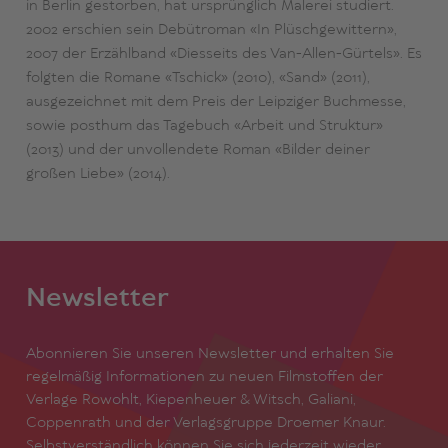
in Berlin gestorben, hat ursprünglich Malerei studiert.
2002 erschien sein Debütroman «In Plüschgewittern»,
2007 der Erzählband «Diesseits des Van-Allen-Gürtels». Es
folgten die Romane «Tschick» (2010), «Sand» (2011),
ausgezeichnet mit dem Preis der Leipziger Buchmesse,
sowie posthum das Tagebuch «Arbeit und Struktur»
(2013) und der unvollendete Roman «Bilder deiner
großen Liebe» (2014).
Newsletter
Abonnieren Sie unseren Newsletter und erhalten Sie
regelmäßig Informationen zu neuen Filmstoffen der
Verlage Rowohlt, Kiepenheuer & Witsch, Galiani,
Coppenrath und der Verlagsgruppe Droemer Knaur.
Selbstverständlich können Sie sich jederzeit wieder