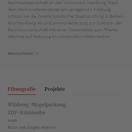
Rechtswissenschaft an der Universität Hamburg. Nach
dem Rechtsreferendariat am Landgericht Freiburg
schloss sie die Zweite Juristische Staatsprüfung in Baden-
Württemberg ab und promovierte 2015 zur Doktorin der
Rechtswissenschaft mit einer Dissertation zum Thema
«Rechte auf Nahrung im universellen Völkerrecht».
2017 absolvierte sie eine Weiterbildung zur
Weiterlesen
Drehbuchautorin an der Master School Drehbuch Berlin.
Seither ist sie als freie Autorin tätig. Im selben Jahr
gewann ihr Serienkonzept «Trümmer» die
Entwicklungsförderung der «Stoffbörse» im Rahmen des
Krimifestivals Tatort Eifel.
Filmografie
Projekte
Emily Reimer lebt in Halstenbek in Schleswig-Holstein.
Wilsberg: Mogelpackung
ZDF-Krimireihe
2026
Buch mit Jürgen Kehrer