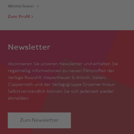
Max» den Ersten Preis. 2017 erhielt ihr Serienkonzept
Weiterlesen
«Helga Seeger» die Entwicklungsförderung der
Stoffbörse beim Krimifestival «Tatort Eifel». Isabell
Zum Profil
Serauky lebt in Berlin Prenzlauer Berg.
Newsletter
Abonnieren Sie unseren Newsletter und erhalten Sie
regelmäßig Informationen zu neuen Filmstoffen der
Verlage Rowohlt, Kiepenheuer & Witsch, Galiani,
Coppenrath und der Verlagsgruppe Droemer Knaur.
Selbstverständlich können Sie sich jederzeit wieder
abmelden.
Zum Newsletter