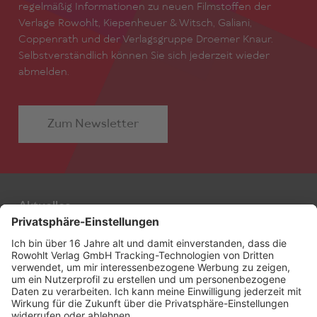
regelmäßig Informationen zu neuen Filmstoffen der
Verlage Rowohlt, Kiepenheuer & Witsch, Galiani,
Coppenrath und der Verlagsgruppe Droemer Knaur.
Selbstverständlich können Sie sich jederzeit wieder
abmelden.
Zum Newsletter
Aktuelles
Autor:innen
Filmstoffe
Alle Stoffe