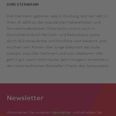
DIRK STERMANN
Dirk Stermann, geboren 1965 in Duisburg, lebt seit 1987 in
Wien. Er zählt zu den populärsten Kabarettisten und
Fernsehmoderatoren Österreichs und ist auch in
Deutschland durch Fernseh- und Radioshows sowie
durch Bühnenauftritte und Kinofilme weit bekannt. 2016
erschien sein Roman «Der Junge bekommt das Gute
zuletzt», 2019 «Der Hammer» und 2022 «Maksym». «Mir
geht‘s gut, wenn nicht heute, dann morgen.» erreichte in
den österreichischen Bestseller-Charts den Spitzenplatz.
Newsletter
Abonnieren Sie unseren Newsletter und erhalten Sie