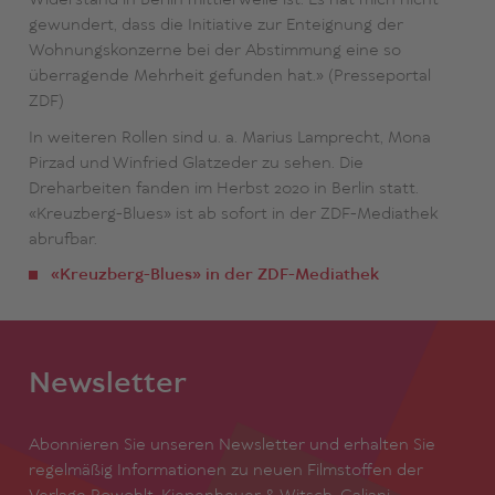
Widerstand in Berlin mittlerweile ist. Es hat mich nicht
gewundert, dass die Initiative zur Enteignung der
Wohnungskonzerne bei der Abstimmung eine so
überragende Mehrheit gefunden hat.» (Presseportal
ZDF)
In weiteren Rollen sind u. a. Marius Lamprecht, Mona
Pirzad und Winfried Glatzeder zu sehen. Die
Dreharbeiten fanden im Herbst 2020 in Berlin statt.
«Kreuzberg-Blues» ist ab sofort in der ZDF-Mediathek
abrufbar.
«Kreuzberg-Blues» in der ZDF-Mediathek
Newsletter
Abonnieren Sie unseren Newsletter und erhalten Sie
regelmäßig Informationen zu neuen Filmstoffen der