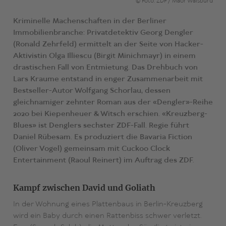
© Foto: ZDF / Maor Waisburd
Kriminelle Machenschaften in der Berliner
Immobilienbranche: Privatdetektiv Georg Dengler
(Ronald Zehrfeld) ermittelt an der Seite von Hacker-
Aktivistin Olga Illiescu (Birgit Minichmayr) in einem
drastischen Fall von Entmietung. Das Drehbuch von
Lars Kraume entstand in enger Zusammenarbeit mit
Bestseller-Autor Wolfgang Schorlau, dessen
gleichnamiger zehnter Roman aus der «Dengler»-Reihe
2020 bei Kiepenheuer & Witsch erschien. «Kreuzberg-
Blues» ist Denglers sechster ZDF-Fall. Regie führt
Daniel Rübesam. Es produziert die Bavaria Fiction
(Oliver Vogel) gemeinsam mit Cuckoo Clock
Entertainment (Raoul Reinert) im Auftrag des ZDF.
Kampf zwischen David und Goliath
In der Wohnung eines Plattenbaus in Berlin-Kreuzberg
wird ein Baby durch einen Rattenbiss schwer verletzt.