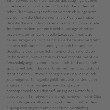
Ezra (Seyneb Saleh), die Mutter des Säuglings, ist eine
gute Freundin von Hackerin Olga. Für die ist der Fall
schnell klar: Das Ungeziefer ist vorsätzlich ausgesetzt
worden, um die Mieter:innen in die Flucht zu treiben.
Dahinter kann nur Immobilieninvestor Jan Kröger (Peter
Trabner) stecken, der die Hochhausanlage abreißen
lassen will, um an deren Stelle Luxusapartments zu
bauen. Kröger, der sich selbst als Arbeiterkind versteht,
das sich mühsam nach oben gekämpft hat und der
Gesellschaft durch die Schaffung und Sanierung von
Wohnraum nun etwas zurückgeben möchte, weist die
Anschuldigungen vehement von sich. Und tatsächlich
spricht viel dafür, dass der Unternehmer unschuldig ist,
steht er doch kurz vor einem großen Deal, der durch
jede negative Schlagzeile gefährdet würde. Und dann
engagiert Kröger ausgerechnet Dengler, um
höchstpersönlich zu der Aufklärung des Rattenfalls
beizutragen. Ein reines Ablenkungsmanöver, meint Olga
– doch Krögers Auftrag ermöglicht dem Ermittler-Team
Zugang zum engsten Kreis der Firma. Verdächtig