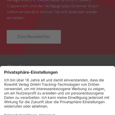
Verlage Rowohlt, Kiepenheuer & Witsch, Galiani,
Coppenrath und der Verlagsgruppe Droemer Knaur.
Selbstverständlich können Sie sich jederzeit wieder
abmelden.
Zum Newsletter
Aktuelles
Autor:innen
Filmstoffe
Alle Stoffe
Agentur
Freie Stoffe